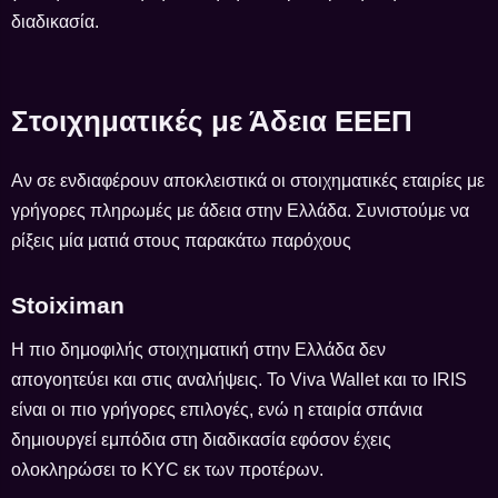
διαδικασία.
Στοιχηματικές με Άδεια ΕΕΕΠ
Αν σε ενδιαφέρουν αποκλειστικά οι στοιχηματικές εταιρίες με
γρήγορες πληρωμές με άδεια στην Ελλάδα. Συνιστούμε να
ρίξεις μία ματιά στους παρακάτω παρόχους
Stoiximan
Η πιο δημοφιλής στοιχηματική στην Ελλάδα δεν
απογοητεύει και στις αναλήψεις. Το Viva Wallet και το IRIS
είναι οι πιο γρήγορες επιλογές, ενώ η εταιρία σπάνια
δημιουργεί εμπόδια στη διαδικασία εφόσον έχεις
ολοκληρώσει το KYC εκ των προτέρων.