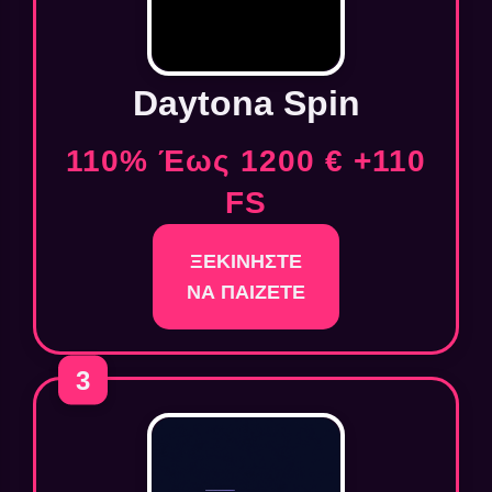
Daytona Spin
110% Έως 1200 € +110
FS
ΞΕΚΙΝΉΣΤΕ
ΝΑ ΠΑΊΖΕΤΕ
3