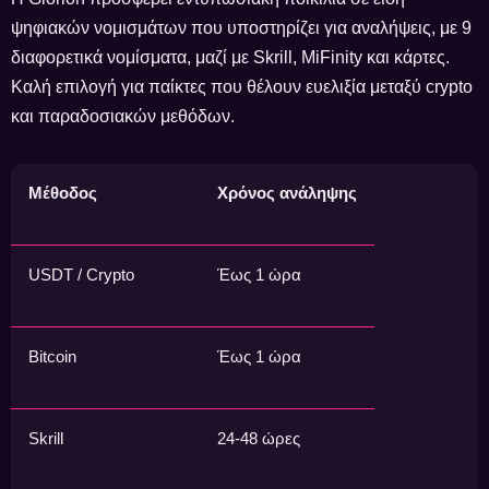
ψηφιακών νομισμάτων που υποστηρίζει για αναλήψεις, με 9
διαφορετικά νομίσματα, μαζί με Skrill, MiFinity και κάρτες.
Καλή επιλογή για παίκτες που θέλουν ευελιξία μεταξύ crypto
και παραδοσιακών μεθόδων.
Μέθοδος
Χρόνος ανάληψης
USDT / Crypto
Έως 1 ώρα
Bitcoin
Έως 1 ώρα
Skrill
24-48 ώρες