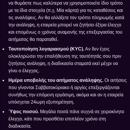
να θυμάστε πως καλύτερα να χρησιμοποιείτε ίδιο τρόπο
με τα ίδια στοιχεία (π.χ. Μία κάρτα) για τις καταθέσεις και
τις αναλήψεις. Αν θα αλλάξετε τον τρόπο πληρωμής κατά
την ανάληψη, η εταιρεία μπορεί να ζητήσει έξτρα έλεγχο
και επομένως ο χρόνος αναμονής της επεξεργασίας του
αιτήματος θα παραταθεί.
Ταυτοποίηση λογαριασμού (KYC).
Αν δεν έχεις
ολοκληρώσει την επαλήθευση της ταυτότητάς σου πριν
ζητήσεις ανάληψη, η διαδικασία σταματά εκεί μέχρι να
γίνει ο έλεγχος.
Ημέρα υποβολής του αιτήματος ανάληψης.
Οι αιτήσεις
που γίνονται Σαββατοκύριακο ή αργίες επεξεργάζονται
συνήθως την επόμενη εργάσιμη, ακόμα και αν η εταιρεία
υπόσχεται 24ωρη εξυπηρέτηση.
Ύψος ποσού.
Μεγάλα ποσά πάνε συχνά σε χειροκίνητο
έλεγχο, κάτι που προσθέτει επιπλέον χρόνο στη
διαδικασία.