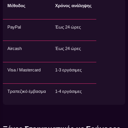
Μέθοδος
Χρόνος ανάληψης
PayPal
Έως 24 ώρες
Aircash
Έως 24 ώρες
Visa / Mastercard
1-3 εργάσιμες
Τραπεζικό έμβασμα
1-4 εργάσιμες