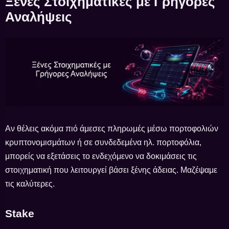
Ξένες Στοιχηματικές με Γρήγορες
Αναλήψεις
Αν θέλεις ακόμα πιό άμεσες πληρωμές μέσω πορτοφολιών
κρυπτονομισμάτων ή σε συνδεδεμένα ηλ. πορτοφόλια,
μπορείς να εξετάσεις το ενδεχόμενο να δοκιμάσεις τις
στοιχηματική που λειτουργεί βάσει ξένης άδειας. Μαζέψαμε
τις καλύτερες.
Stake