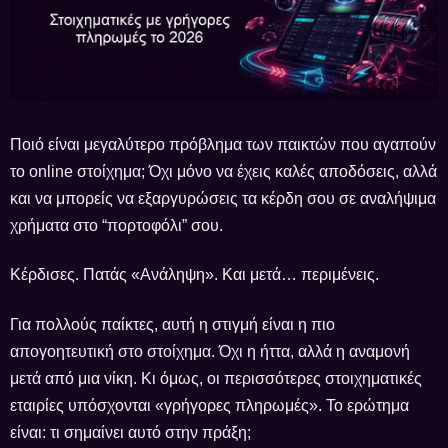
Ποιό είναι μεγαλύτερο πρόβλημα των παικτών που αγαπούν
το online στοίχημα; Όχι μόνο να έχεις καλές αποδόσεις, αλλά
και να μπορείς να εξαργυρώσεις τα κέρδη σου σε αναλήψιμα
χρήματα στο “πορτοφόλι” σου.
Κέρδισες. Πατάς «Ανάληψη». Και μετά… περιμένεις.
Για πολλούς παίκτες, αυτή η στιγμή είναι η πιο
απογοητευτική στο στοίχημα. Όχι η ήττα, αλλά η αναμονή
μετά από μια νίκη. Κι όμως, οι περισσότερες στοιχηματικές
εταιρίες υπόσχονται «γρήγορες πληρωμές». Το ερώτημα
είναι: τι σημαίνει αυτό στην πράξη;