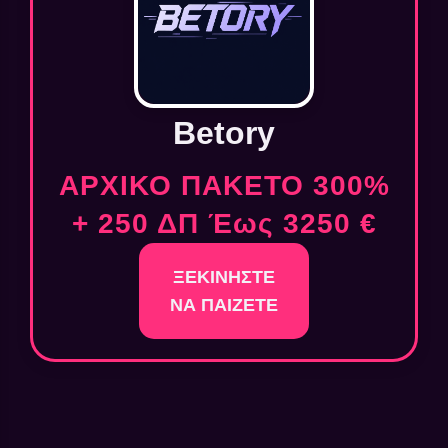
Betory
ΑΡΧΙΚΟ ΠΑΚΕΤΟ 300%
+ 250 ΔΠ Έως 3250 €
ΞΕΚΙΝΉΣΤΕ
ΝΑ ΠΑΊΖΕΤΕ