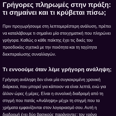
Γρήγορες πληρωμές στην πράξη:
τι σημαίνει και τι κρύβεται πίσω;
Πριν προχωρήσουμε στη λεπτομερέστερη ανάλυση, πρέπει
να καταλάβουμε τι σημαίνει μία στοιχηματική που πληρώνει
γρήγορα. Καθώς ο κάθε παίκτης έχει τις δικές του
προσδοκίες σχετικά με την ποιότητα και τη ταχύτητα
διεκπεραίωσης συναλλαγών.
Τι εννοούμε όταν λέμε γρήγορη ανάληψη;
Γρήγορη ανάληψη δεν είναι μία συγκεκριμένη χρονική
διάρκεια, που μπορεί για κάποιον να είναι λεπτά, ενώ για
άλλον ώρες ή μέρες. Είναι η συνολική διαδρομή από τη
στιγμή που πατάς «Ανάληψη» μέχρι τη στιγμή που τα
χρήματα εμφανίζονται στον λογαριασμό σου. Αυτή η
διαδρομή έχει δύο βασικούς παράγοντες: τον χρόνο