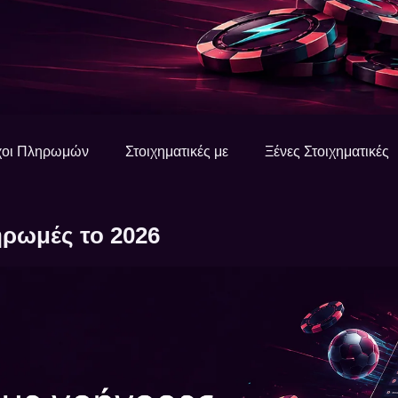
χοι Πληρωμών
Στοιχηματικές με
Ξένες Στοιχηματικές
ηρωμές το 2026