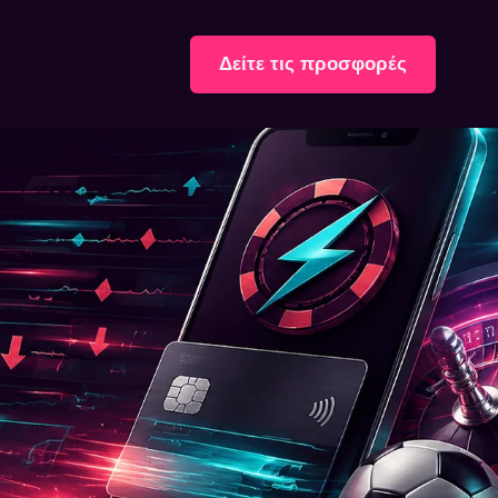
Δείτε τις προσφορές