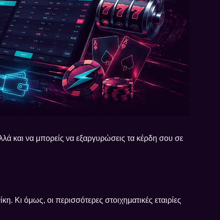
λλά και να μπορείς να εξαργυρώσεις τα κέρδη σου σε
ίκη. Κι όμως, οι περισσότερες στοιχηματικές εταιρίες