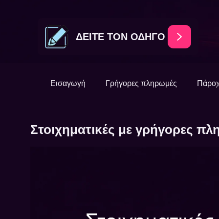
ΔΕΙΤΕ ΤΟΝ ΟΔΗΓΟ
Εισαγωγή
Γρήγορες πληρωμές
Πάρο
Στοιχηματικές με γρήγορες πλ