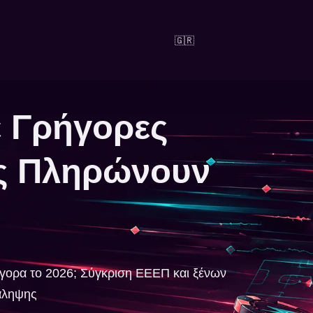
🇬🇷
ε Γρήγορες
ς Πληρώνουν
γορα το 2026; Σύγκριση ΕΕΕΠ και ξένων
άληψης