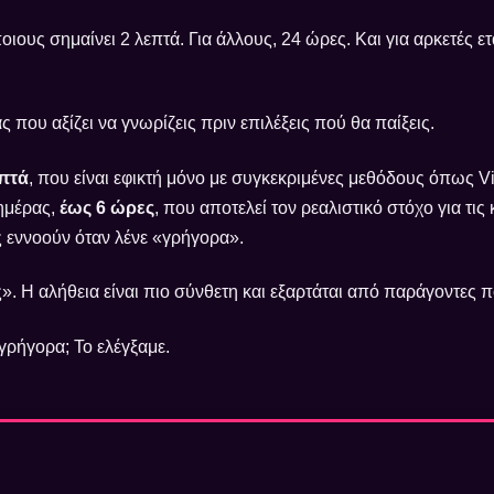
άποιους σημαίνει 2 λεπτά. Για άλλους, 24 ώρες. Και για αρκετές
 που αξίζει να γνωρίζεις πριν επιλέξεις πού θα παίξεις.
επτά
, που είναι εφικτή μόνο με συγκεκριμένες μεθόδους όπως Viv
 ημέρας,
έως 6 ώρες
, που αποτελεί τον ρεαλιστικό στόχο για τις 
ες εννοούν όταν λένε «γρήγορα».
. Η αλήθεια είναι πιο σύνθετη και εξαρτάται από παράγοντες π
γρήγορα; Το ελέγξαμε.