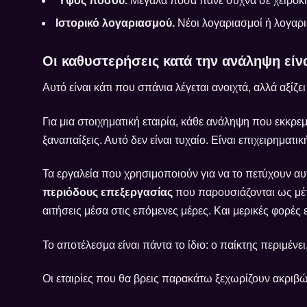
Ύψος ποσού.
Μεγάλα ποσά πάνε συχνά σε χειροκίν
Ιστορικό λογαριασμού.
Νέοι λογαριασμοί ή λογαρι
Οι καθυστερήσεις κατά την ανάληψη είν
Αυτό είναι κάτι που σπάνια λέγεται ανοιχτά, αλλά αξίζει 
Για μια στοιχηματική εταιρία, κάθε ανάληψη που εκκρεμ
ξαναπαίξεις. Αυτό δεν είναι τυχαίο. Είναι επιχειρηματικ
Τα εργαλεία που χρησιμοποιούν για να το πετύχουν αυ
περιόδους επεξεργασίας
που παρουσιάζονται ως μέ
αιτήσεις μέσα στις επόμενες μέρες. Και μερικές φορές 
Το αποτέλεσμα είναι πάντα το ίδιο: ο παίκτης περιμένε
Οι εταιρίες που θα βρεις παρακάτω ξεχωρίζουν ακριβώς 