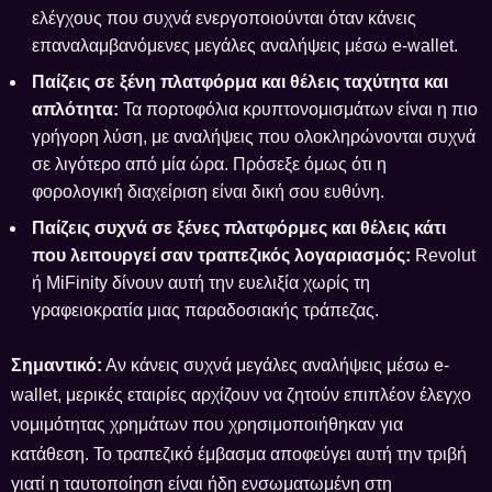
ελέγχους που συχνά ενεργοποιούνται όταν κάνεις
επαναλαμβανόμενες μεγάλες αναλήψεις μέσω e-wallet.
Παίζεις σε ξένη πλατφόρμα και θέλεις ταχύτητα και
απλότητα:
Τα πορτοφόλια κρυπτονομισμάτων είναι η πιο
γρήγορη λύση, με αναλήψεις που ολοκληρώνονται συχνά
σε λιγότερο από μία ώρα. Πρόσεξε όμως ότι η
φορολογική διαχείριση είναι δική σου ευθύνη.
Παίζεις συχνά σε ξένες πλατφόρμες και θέλεις κάτι
που λειτουργεί σαν τραπεζικός λογαριασμός:
Revolut
ή MiFinity δίνουν αυτή την ευελιξία χωρίς τη
γραφειοκρατία μιας παραδοσιακής τράπεζας.
Σημαντικό:
Αν κάνεις συχνά μεγάλες αναλήψεις μέσω e-
wallet, μερικές εταιρίες αρχίζουν να ζητούν επιπλέον έλεγχο
νομιμότητας χρημάτων που χρησιμοποιήθηκαν για
κατάθεση. Το τραπεζικό έμβασμα αποφεύγει αυτή την τριβή
γιατί η ταυτοποίηση είναι ήδη ενσωματωμένη στη