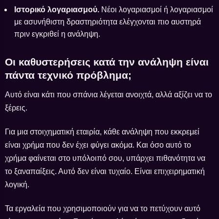
Ιστορικό λογαριασμού.
Νέοι λογαριασμοί ή λογαριασμοί
με ασυνήθιστη δραστηριότητα ελέγχονται πιο αυστηρά
πριν εγκριθεί η ανάληψη.
Οι καθυστερήσεις κατά την ανάληψη είναι
πάντα τεχνικό πρόβλημα;
Αυτό είναι κάτι που σπάνια λέγεται ανοιχτά, αλλά αξίζει να το
ξέρεις.
Για μια στοιχηματική εταιρία, κάθε ανάληψη που εκκρεμεί
είναι χρήμα που δεν έχει φύγει ακόμα. Και όσο αυτό το
χρήμα φαίνεται στο υπόλοιπό σου, υπάρχει πιθανότητα να
το ξαναπαίξεις. Αυτό δεν είναι τυχαίο. Είναι επιχειρηματική
λογική.
Τα εργαλεία που χρησιμοποιούν για να το πετύχουν αυτό