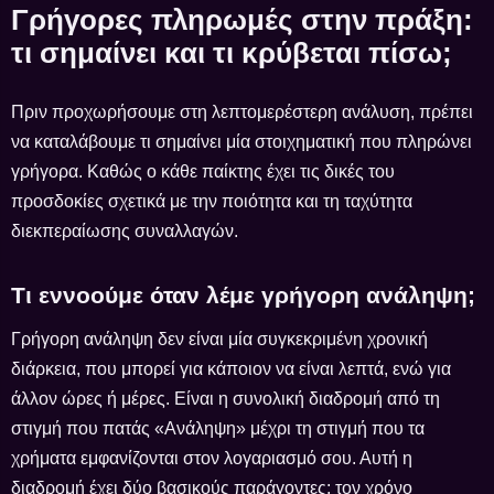
Γρήγορες πληρωμές στην πράξη:
τι σημαίνει και τι κρύβεται πίσω;
Πριν προχωρήσουμε στη λεπτομερέστερη ανάλυση, πρέπει
να καταλάβουμε τι σημαίνει μία στοιχηματική που πληρώνει
γρήγορα. Καθώς ο κάθε παίκτης έχει τις δικές του
προσδοκίες σχετικά με την ποιότητα και τη ταχύτητα
διεκπεραίωσης συναλλαγών.
Τι εννοούμε όταν λέμε γρήγορη ανάληψη;
Γρήγορη ανάληψη δεν είναι μία συγκεκριμένη χρονική
διάρκεια, που μπορεί για κάποιον να είναι λεπτά, ενώ για
άλλον ώρες ή μέρες. Είναι η συνολική διαδρομή από τη
στιγμή που πατάς «Ανάληψη» μέχρι τη στιγμή που τα
χρήματα εμφανίζονται στον λογαριασμό σου. Αυτή η
διαδρομή έχει δύο βασικούς παράγοντες: τον χρόνο