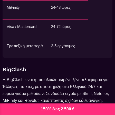
MiFinity
24-48 ώρες
Visa / Mastercard
24-72 ώρες
Τραπεζική μεταφορά
3-5 εργάσιμες
BigClash
Η BigClash είναι η πιο ολοκληρωμένη ξένη πλατφόρμα για
Έλληνες παίκτες, με υποστήριξη στα Ελληνικά 24/7 και
ευρεία γκάμα μεθόδων. Συνδυάζει crypto με Skrill, Neteller,
MiFinity και Revolut, καλύπτοντας σχεδόν κάθε ανάγκη.
150% έως 2.500 €