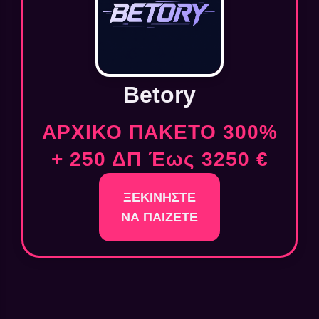
Betory
ΑΡΧΙΚΟ ΠΑΚΕΤΟ 300%
+ 250 ΔΠ Έως 3250 €
ΞΕΚΙΝΉΣΤΕ
ΝΑ ΠΑΊΖΕΤΕ