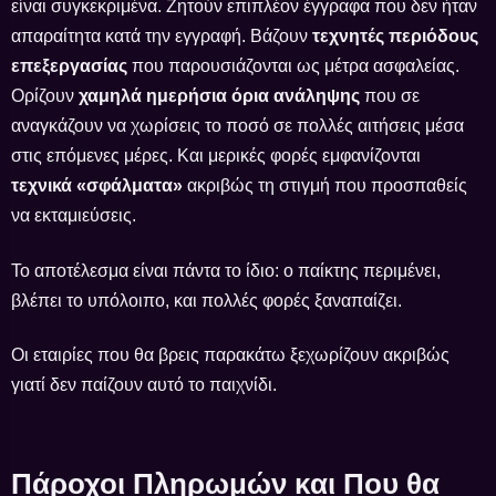
είναι συγκεκριμένα. Ζητούν επιπλέον έγγραφα που δεν ήταν
απαραίτητα κατά την εγγραφή. Βάζουν
τεχνητές περιόδους
επεξεργασίας
που παρουσιάζονται ως μέτρα ασφαλείας.
Ορίζουν
χαμηλά ημερήσια όρια ανάληψης
που σε
αναγκάζουν να χωρίσεις το ποσό σε πολλές αιτήσεις μέσα
στις επόμενες μέρες. Και μερικές φορές εμφανίζονται
τεχνικά «σφάλματα»
ακριβώς τη στιγμή που προσπαθείς
να εκταμιεύσεις.
Το αποτέλεσμα είναι πάντα το ίδιο: ο παίκτης περιμένει,
βλέπει το υπόλοιπο, και πολλές φορές ξαναπαίζει.
Οι εταιρίες που θα βρεις παρακάτω ξεχωρίζουν ακριβώς
γιατί δεν παίζουν αυτό το παιχνίδι.
Πάροχοι Πληρωμών και Που θα