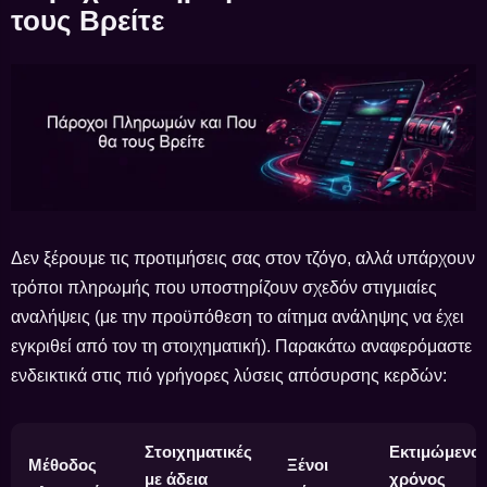
τους Βρείτε
Δεν ξέρουμε τις προτιμήσεις σας στον τζόγο, αλλά υπάρχουν
τρόποι πληρωμής που υποστηρίζουν σχεδόν στιγμιαίες
αναλήψεις (με την προϋπόθεση το αίτημα ανάληψης να έχει
εγκριθεί από τον τη στοιχηματική). Παρακάτω αναφερόμαστε
ενδεικτικά στις πιό γρήγορες λύσεις απόσυρσης κερδών:
Στοιχηματικές
Εκτιμώμενο
Μέθοδος
Ξένοι
με άδεια
χρόνος