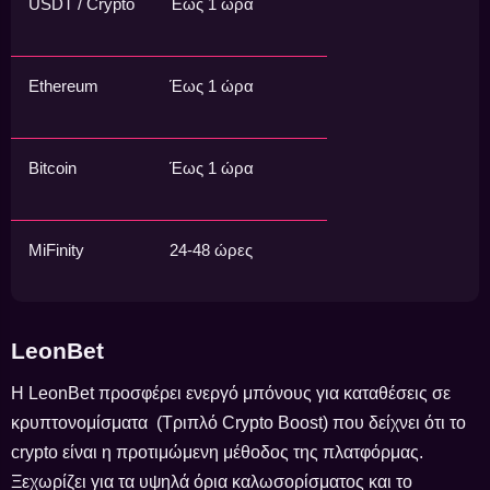
USDT / Crypto
Έως 1 ώρα
Ethereum
Έως 1 ώρα
Bitcoin
Έως 1 ώρα
MiFinity
24-48 ώρες
LeonBet
Η LeonBet προσφέρει ενεργό μπόνους για καταθέσεις σε
κρυπτονομίσματα (Τριπλό Crypto Boost) που δείχνει ότι το
crypto είναι η προτιμώμενη μέθοδος της πλατφόρμας.
Ξεχωρίζει για τα υψηλά όρια καλωσορίσματος και το