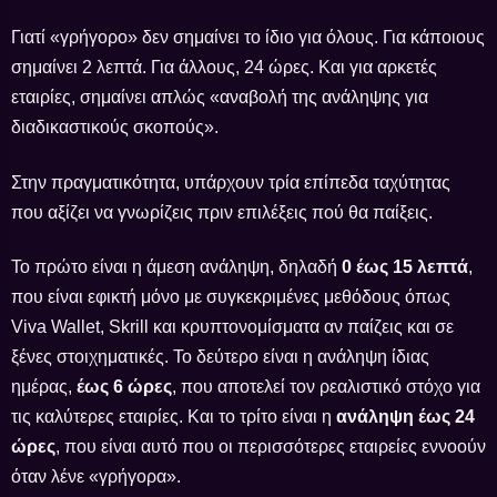
Γιατί «γρήγορο» δεν σημαίνει το ίδιο για όλους. Για κάποιους
σημαίνει 2 λεπτά. Για άλλους, 24 ώρες. Και για αρκετές
εταιρίες, σημαίνει απλώς «αναβολή της ανάληψης για
διαδικαστικούς σκοπούς».
Στην πραγματικότητα, υπάρχουν τρία επίπεδα ταχύτητας
που αξίζει να γνωρίζεις πριν επιλέξεις πού θα παίξεις.
Το πρώτο είναι η άμεση ανάληψη, δηλαδή
0 έως 15 λεπτά
,
που είναι εφικτή μόνο με συγκεκριμένες μεθόδους όπως
Viva Wallet, Skrill και κρυπτονομίσματα αν παίζεις και σε
ξένες στοιχηματικές. Το δεύτερο είναι η ανάληψη ίδιας
ημέρας,
έως 6 ώρες
, που αποτελεί τον ρεαλιστικό στόχο για
τις καλύτερες εταιρίες. Και το τρίτο είναι η
ανάληψη έως 24
ώρες
, που είναι αυτό που οι περισσότερες εταιρείες εννοούν
όταν λένε «γρήγορα».