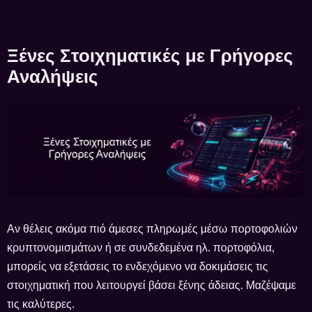
Ξένες Στοιχηματικές με Γρήγορες
Αναλήψεις
Αν θέλεις ακόμα πιό άμεσες πληρωμές μέσω πορτοφολιών
κρυπτονομισμάτων ή σε συνδεδεμένα ηλ. πορτοφόλια,
μπορείς να εξετάσεις το ενδεχόμενο να δοκιμάσεις τις
στοιχηματική που λειτουργεί βάσει ξένης άδειας. Μαζέψαμε
τις καλύτερες.