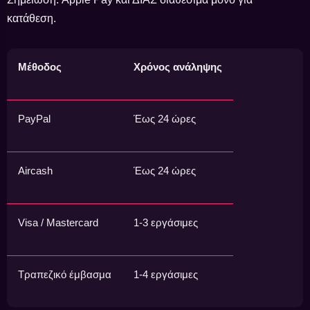
κατάθεση.
Μέθοδος
Χρόνος ανάληψης
PayPal
Έως 24 ώρες
Aircash
Έως 24 ώρες
Visa / Mastercard
1-3 εργάσιμες
Τραπεζικό έμβασμα
1-4 εργάσιμες