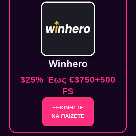
Winhero
325% Έως €3750+500
FS
ΞΕΚΙΝΉΣΤΕ
ΝΑ ΠΑΊΖΕΤΕ