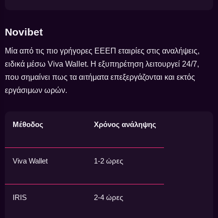
Novibet
Μία από τις πιο γρήγορες ΕΕΕΠ εταιρίες στις αναλήψεις,
ειδικά μέσω Viva Wallet. Η εξυπηρέτηση λειτουργεί 24/7,
που σημαίνει πως τα αιτήματα επεξεργάζονται και εκτός
εργάσιμων ωρών.
Μέθοδος
Χρόνος ανάληψης
Viva Wallet
1-2 ώρες
IRIS
2-4 ώρες