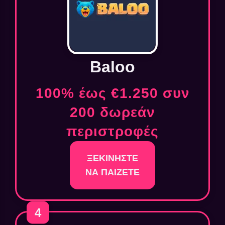
Baloo
100% έως €1.250 συν
200 δωρεάν
περιστροφές
ΞΕΚΙΝΉΣΤΕ
ΝΑ ΠΑΊΖΕΤΕ
4