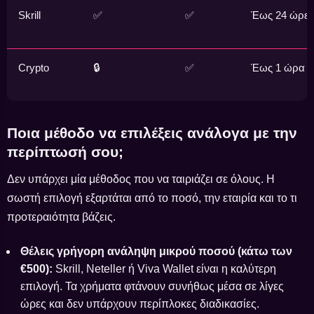
Skrill
✅
✅
Έως 24 ώρες
Crypto
🔒
✅
Έως 1 ώρα
Ποια μέθοδο να επιλέξεις ανάλογα με την
περίπτωσή σου;
Δεν υπάρχει μία μέθοδος που να ταιριάζει σε όλους. Η
σωστή επιλογή εξαρτάται από το ποσό, την εταιρία και το τι
προτεραιότητα βάζεις.
Θέλεις γρήγορη ανάληψη μικρού ποσού (κάτω των
€500):
Skrill, Neteller ή Viva Wallet είναι η καλύτερη
επιλογή. Τα χρήματα φτάνουν συνήθως μέσα σε λίγες
ώρες και δεν υπάρχουν περίπλοκες διαδικασίες.