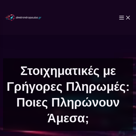
Στοιχηματικές με
Γρήγορες Πληρωμές:
Ποιες Πληρώνουν
Άμεσα;