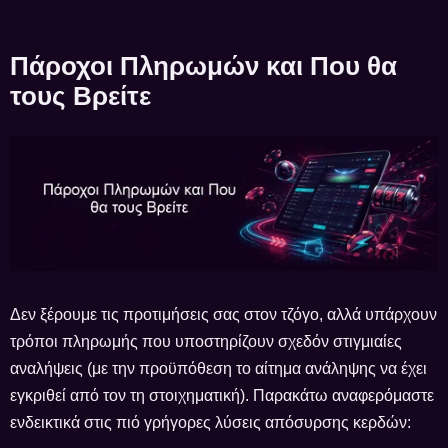
Πάροχοι Πληρωμών και Που θα
τους Βρείτε
Δεν ξέρουμε τις προτιμήσεις σας στον τζόγο, αλλά υπάρχουν
τρόποι πληρωμής που υποστηρίζουν σχεδόν στιγμιαίες
αναλήψεις (με την προϋπόθεση το αίτημα ανάληψης να έχει
εγκριθεί από τον τη στοιχηματική). Παρακάτω αναφερόμαστε
ενδεικτικά στις πιό γρήγορες λύσεις απόσυρσης κερδών: