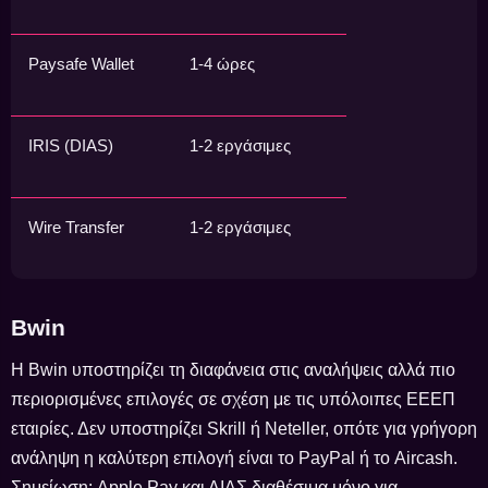
Paysafe Wallet
1-4 ώρες
IRIS (DIAS)
1-2 εργάσιμες
Wire Transfer
1-2 εργάσιμες
Bwin
Η Bwin υποστηρίζει τη διαφάνεια στις αναλήψεις αλλά πιο
περιορισμένες επιλογές σε σχέση με τις υπόλοιπες ΕΕΕΠ
εταιρίες. Δεν υποστηρίζει Skrill ή Neteller, οπότε για γρήγορη
ανάληψη η καλύτερη επιλογή είναι το PayPal ή το Aircash.
Σημείωση: Apple Pay και ΔΙΑΣ διαθέσιμα μόνο για