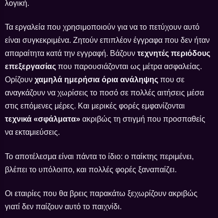
λογική.
Τα εργαλεία που χρησιμοποιούν για να το πετύχουν αυτό
είναι συγκεκριμένα. Ζητούν επιπλέον έγγραφα που δεν ήταν
απαραίτητα κατά την εγγραφή. Βάζουν
τεχνητές περιόδους
επεξεργασίας
που παρουσιάζονται ως μέτρα ασφαλείας.
Ορίζουν
χαμηλά ημερήσια όρια ανάληψης
που σε
αναγκάζουν να χωρίσεις το ποσό σε πολλές αιτήσεις μέσα
στις επόμενες μέρες. Και μερικές φορές εμφανίζονται
τεχνικά «σφάλματα»
ακριβώς τη στιγμή που προσπαθείς
να εκταμιεύσεις.
Το αποτέλεσμα είναι πάντα το ίδιο: ο παίκτης περιμένει,
βλέπει το υπόλοιπο, και πολλές φορές ξαναπαίζει.
Οι εταιρίες που θα βρεις παρακάτω ξεχωρίζουν ακριβώς
γιατί δεν παίζουν αυτό το παιχνίδι.