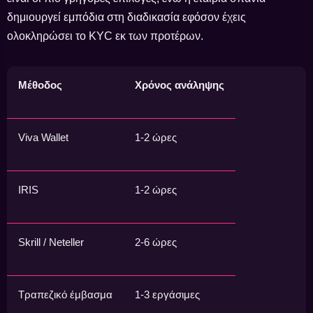
δημιουργεί εμπόδια στη διαδικασία εφόσον έχεις
ολοκληρώσει το KYC εκ των προτέρων.
Μέθοδος
Χρόνος ανάληψης
Viva Wallet
1-2 ώρες
IRIS
1-2 ώρες
Skrill / Neteller
2-6 ώρες
Τραπεζικό έμβασμα
1-3 εργάσιμες