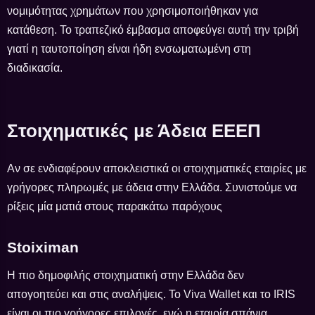
νομιμότητας χρημάτων που χρησιμοποιήθηκαν για
κατάθεση. Το τραπεζικό έμβασμα αποφεύγει αυτή την τριβή
γιατί η ταυτοποίηση είναι ήδη ενσωματωμένη στη
διαδικασία.
Στοιχηματικές με Άδεια ΕΕΕΠ
Αν σε ενδιαφέρουν αποκλειστικά οι στοιχηματικές εταιρίες με
γρήγορες πληρωμές με άδεια στην Ελλάδα. Συνιστούμε να
ρίξεις μία ματιά στους παρακάτω παρόχους
Stoiximan
Η πιο δημοφιλής στοιχηματική στην Ελλάδα δεν
απογοητεύει και στις αναλήψεις. Το Viva Wallet και το IRIS
είναι οι πιο γρήγορες επιλογές, ενώ η εταιρία σπάνια