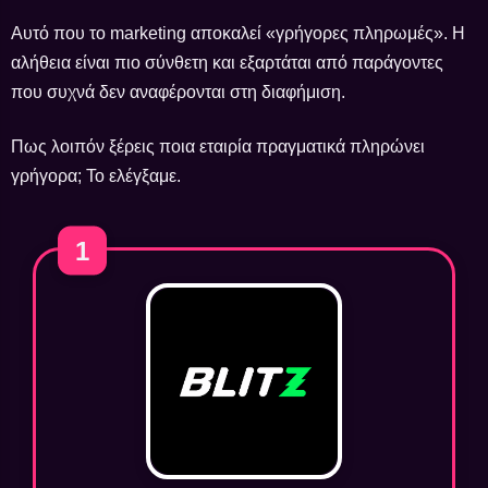
Αυτό που το marketing αποκαλεί «γρήγορες πληρωμές». Η
αλήθεια είναι πιο σύνθετη και εξαρτάται από παράγοντες
που συχνά δεν αναφέρονται στη διαφήμιση.
Πως λοιπόν ξέρεις ποια εταιρία πραγματικά πληρώνει
γρήγορα; Το ελέγξαμε.
1