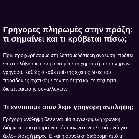
Γρήγορες πληρωμές στην πράξη:
τι σημαίνει και τι κρύβεται πίσω;
Πριν προχωρήσουμε στη λεπτομερέστερη ανάλυση, πρέπει
να καταλάβουμε τι σημαίνει μία στοιχηματική που πληρώνει
γρήγορα. Καθώς ο κάθε παίκτης έχει τις δικές του
προσδοκίες σχετικά με την ποιότητα και τη ταχύτητα
διεκπεραίωσης συναλλαγών.
Τι εννοούμε όταν λέμε γρήγορη ανάληψη;
Γρήγορη ανάληψη δεν είναι μία συγκεκριμένη χρονική
διάρκεια, που μπορεί για κάποιον να είναι λεπτά, ενώ για
άλλον ώρες ή μέρες. Είναι η συνολική διαδρομή από τη