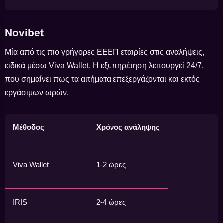
Novibet
Μία από τις πιο γρήγορες ΕΕΕΠ εταιρίες στις αναλήψεις,
ειδικά μέσω Viva Wallet. Η εξυπηρέτηση λειτουργεί 24/7,
που σημαίνει πως τα αιτήματα επεξεργάζονται και εκτός
εργάσιμων ωρών.
Μέθοδος
Χρόνος ανάληψης
Viva Wallet
1-2 ώρες
IRIS
2-4 ώρες