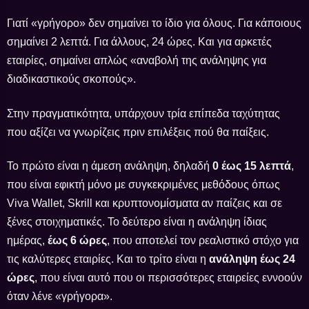
Γιατί «γρήγορο» δεν σημαίνει το ίδιο για όλους. Για κάποιους
σημαίνει 2 λεπτά. Για άλλους, 24 ώρες. Και για αρκετές
εταιρίες, σημαίνει απλώς «αναβολή της ανάληψης για
διαδικαστικούς σκοπούς».
Στην πραγματικότητα, υπάρχουν τρία επίπεδα ταχύτητας
που αξίζει να γνωρίζεις πριν επιλέξεις πού θα παίξεις.
Το πρώτο είναι η άμεση ανάληψη, δηλαδή
0 έως 15 λεπτά
,
που είναι εφικτή μόνο με συγκεκριμένες μεθόδους όπως
Viva Wallet, Skrill και κρυπτονομίσματα αν παίζεις και σε
ξένες στοιχηματικές. Το δεύτερο είναι η ανάληψη ίδιας
ημέρας,
έως 6 ώρες
, που αποτελεί τον ρεαλιστικό στόχο για
τις καλύτερες εταιρίες. Και το τρίτο είναι η
ανάληψη έως 24
ώρες
, που είναι αυτό που οι περισσότερες εταιρείες εννοούν
όταν λένε «γρήγορα».