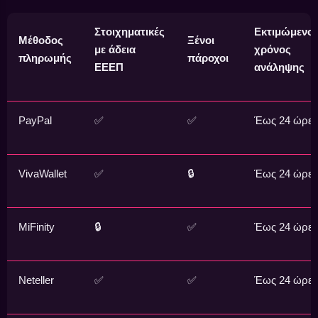
Στοιχηματικές
Εκτιμώμενο
Μέθοδος
Ξένοι
με άδεια
χρόνος
πληρωμής
πάροχοι
ΕΕΕΠ
ανάληψης
PayPal
✅
✅
Έως 24 ώρες
VivaWallet
✅
🔒
Έως 24 ώρες
MiFinity
🔒
✅
Έως 24 ώρες
Neteller
✅
✅
Έως 24 ώρες