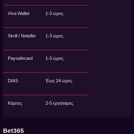
Viva Wallet
1-3 ώρες
Skrill / Neteller
1-3 ώρες
Paysafecard
1-3 ώρες
DIAS
Έως 24 ώρες
Κάρτες
2-5 εργάσιμες
Bet365