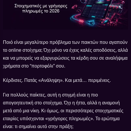
Ποιό είναι μεγαλύτερο πρόβλημα των παικτών που αγαπούν
το online στοίχημα; Όχι μόνο να έχεις καλές αποδόσεις, αλλά
και να μπορείς να εξαργυρώσεις τα κέρδη σου σε αναλήψιμα
χρήματα στο “πορτοφόλι” σου.
Κέρδισες. Πατάς «Ανάληψη». Και μετά… περιμένεις.
Για πολλούς παίκτες, αυτή η στιγμή είναι η πιο
απογοητευτική στο στοίχημα. Όχι η ήττα, αλλά η αναμονή
μετά από μια νίκη. Κι όμως, οι περισσότερες στοιχηματικές
εταιρίες υπόσχονται «γρήγορες πληρωμές». Το ερώτημα
είναι: τι σημαίνει αυτό στην πράξη;