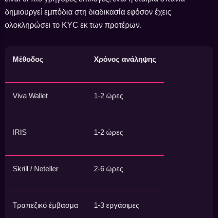
δημιουργεί εμπόδια στη διαδικασία εφόσον έχεις
ολοκληρώσει το KYC εκ των προτέρων.
Μέθοδος
Χρόνος ανάληψης
Viva Wallet
1-2 ώρες
IRIS
1-2 ώρες
Skrill / Neteller
2-6 ώρες
Τραπεζικό έμβασμα
1-3 εργάσιμες