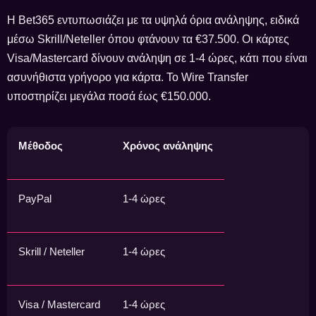
Η Bet365 εντυπωσιάζει με τα υψηλά όρια ανάληψης, ειδικά
μέσω Skrill/Neteller όπου φτάνουν τα €37.500. Οι κάρτες
Visa/Mastercard δίνουν ανάληψη σε 1-4 ώρες, κάτι που είναι
ασυνήθιστα γρήγορο για κάρτα. Το Wire Transfer
υποστηρίζει μεγάλα ποσά έως €150.000.
Μέθοδος
Χρόνος ανάληψης
PayPal
1-4 ώρες
Skrill / Neteller
1-4 ώρες
Visa / Mastercard
1-4 ώρες