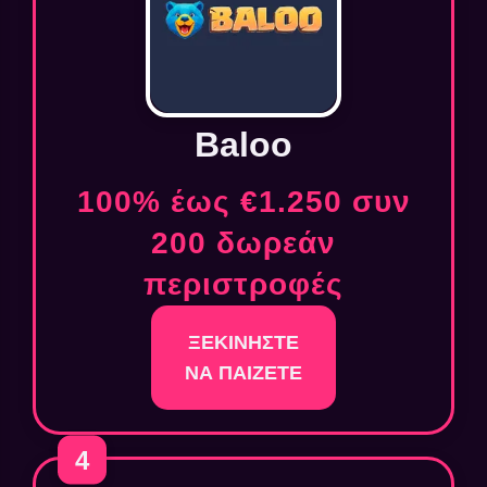
Baloo
100% έως €1.250 συν
200 δωρεάν
περιστροφές
ΞΕΚΙΝΉΣΤΕ
ΝΑ ΠΑΊΖΕΤΕ
4