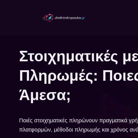
Στοιχηματικές μ
Πληρωμές: Ποιε
Άμεσα;
Ποιές στοιχηματικές πληρώνουν πραγματικά γρή
πλατφορμών, μέθοδοι πληρωμής και χρόνος αν