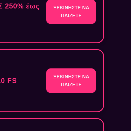
 250% έως
ΞΕΚΙΝΉΣΤΕ ΝΑ
ΠΑΊΖΕΤΕ
ΞΕΚΙΝΉΣΤΕ ΝΑ
10 FS
ΠΑΊΖΕΤΕ