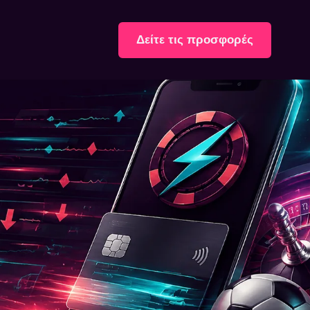
Δείτε τις προσφορές