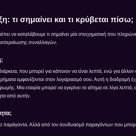
 τι σημαίνει και τι κρύβεται πίσω;
ι να καταλάβουμε τι σημαίνει μία στοιχηματική που πληρώνει 
 διεκπεραίωσης συναλλαγών.
;
ιάρκεια, που μπορεί για κάποιον να είναι λεπτά, ενώ για άλλον
χρήματα εμφανίζονται στον λογαριασμό σου. Αυτή η διαδρομή έχ
ρωμής. Μια εταιρία μπορεί να εγκρίνει το αίτημα σε λίγα λεπτά,
ητα από αυτήν.
ητα;
όνο παράγοντα. Αλλά από τον συνδυασμό παραγόντων που μπορ