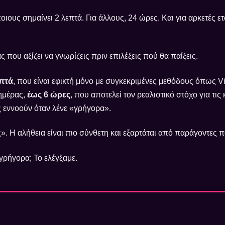
άποιους σημαίνει 2 λεπτά. Για άλλους, 24 ώρες. Και για αρκετές
 που αξίζει να γνωρίζεις πριν επιλέξεις πού θα παίξεις.
επτά
, που είναι εφικτή μόνο με συγκεκριμένες μεθόδους όπως Viv
 ημέρας,
έως 6 ώρες
, που αποτελεί τον ρεαλιστικό στόχο για τις 
ες εννοούν όταν λένε «γρήγορα».
. Η αλήθεια είναι πιο σύνθετη και εξαρτάται από παράγοντες π
γρήγορα; Το ελέγξαμε.