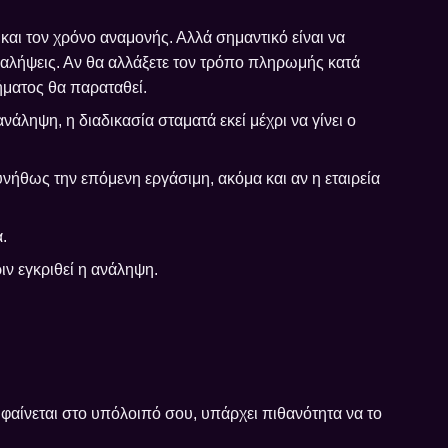
και τον χρόνο αναμονής. Αλλά σημαντικό είναι να
 αναλήψεις. Αν θα αλλάξετε τον τρόπο πληρωμής κατά
τήματος θα παραταθεί.
άληψη, η διαδικασία σταματά εκεί μέχρι να γίνει ο
υνήθως την επόμενη εργάσιμη, ακόμα και αν η εταιρεία
.
ν εγκριθεί η ανάληψη.
α φαίνεται στο υπόλοιπό σου, υπάρχει πιθανότητα να το