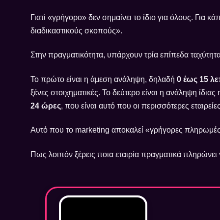
Γιατί «γρήγορο» δεν σημαίνει το ίδιο για όλους. Για κ
διαδικαστικούς σκοπούς».
Στην πραγματικότητα, υπάρχουν τρία επίπεδα ταχύτητας
Το πρώτο είναι η άμεση ανάληψη, δηλαδή
0 έως 15 λ
ξένες στοιχηματικές. Το δεύτερο είναι η ανάληψη ίδιας
24 ώρες
, που είναι αυτό που οι περισσότερες εταιρεί
Αυτό που το marketing αποκαλεί «γρήγορες πληρωμές»
Πως λοιπόν ξέρεις ποια εταιρία πραγματικά πληρώνει 