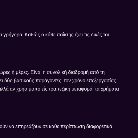
γρήγορα. Καθώς ο κάθε παίκτης έχει τις δικές του
 ώρες ή μέρες. Είναι η συνολική διαδρομή από τη
ει δύο βασικούς παράγοντες: τον χρόνο επεξεργασίας
 αλλά αν χρησιμοποιείς τραπεζική μεταφορά, τα χρήματα
ούν να επηρεάζουν σε κάθε περίπτωση διαφορετικά